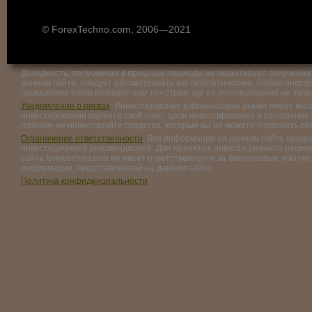
© ForexTechno.com, 2006—2021
Доходность, полученная в прошлые периоды не гарантирует получение 
данном сайте, следует рассматривать как гипотетические. Любая инфо
гражданами и/или резидентами тех стран, где ее использование не зап
Уведомление о рисках
: Инвестирование в финансовые рынки имеет выс
инвестировании оцените свой опыт, цели инвестирования и отношение к 
поэтому не инвестируйте средства, которые вы не можете позволить се
Ограничение ответственности
: Вся информация на данном сайте пред
инвестиционной рекомендацией. Для принятия инвестиционного решени
сайта forextechno.com не несет ответственности за финансовые убытки
информации, представленной на данном сайте.
Политика конфиденциальности